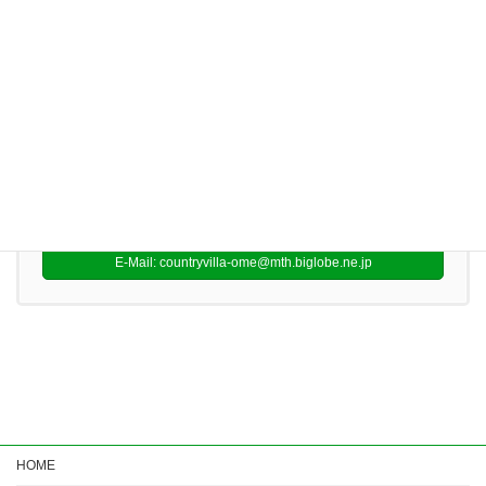
お問い合わせ
E-Mail: countryvilla-ome@mth.biglobe.ne.jp
お気軽にお問い合わせください。
0428-23-6233
受付時間 9:00-17:00
お問い合わせ
E-Mail: countryvilla-ome@mth.biglobe.ne.jp
HOME