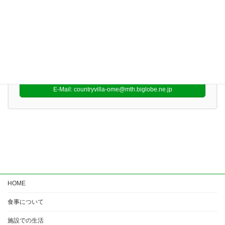
お気軽にお問い合わせください。
0428-23-6233
受付時間 9:00-17:00
お問い合わせ
E-Mail: countryvilla-ome@mth.biglobe.ne.jp
HOME
食事について
施設での生活